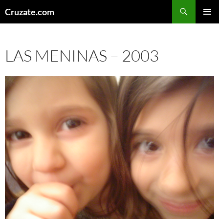
Skip
Search
Cruzate.com
to
PRIMAR
content
MENU
LAS MENINAS – 2003