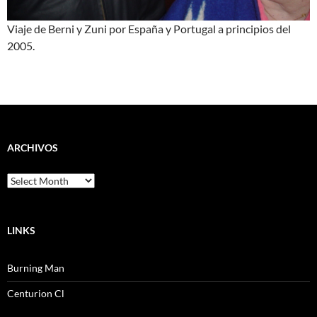
Viaje de Berni y Zuni por España y Portugal a principios del
2005.
ARCHIVOS
Archivos
LINKS
Burning Man
Centurion Cl