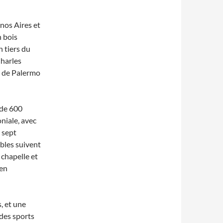
nos Aires et
n bois
 tiers du
Charles
s de Palermo
 de 600
niale, avec
, sept
bles suivent
 chapelle et
 en
, et une
 des sports