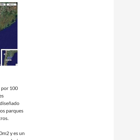
e por 100
es
e diseñado
 los parques
ros.
00m2 y es un