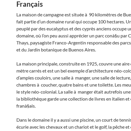
Français
La maison de campagne est située à 90 kilomètres de Bue
fait partie d’un domaine rural qui occupe 100 hectares. U
peuplé par des eucalyptus et des cyprès anciens occupe un
domaine, où l’on peu aussi apprécier un parc conà§u par 
Thays, paysagiste Franco-Argentin responsable des parc
et du Jardin botanique de Buenos Aires.
La maison principale, construite en 1925, couvre une aire
mètre carrés et est un bel exemple d’architecture néo-colo
d’amples couloirs, une salle à manger, une salle de lecture
chambres à coucher, quatre bains et une toilette. Les meu
le style néo-colonial. La salle à manger était autrefois une
la bibliothèque garde une collection de livres en italien et
franà§ais.
Dans le domaine il y a aussi une piscine, un court de tennis
écurie avec les chevaux et un chariot et le golf, la pêche et