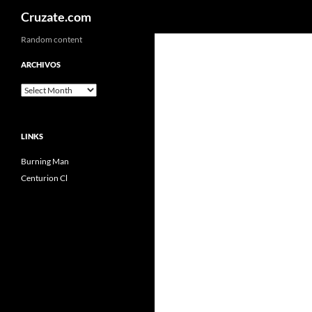
Search
Cruzate.com
Skip
Random content
to
ARCHIVOS
content
Archivos
LINKS
Burning Man
Centurion Cl