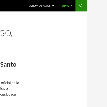
ALBUM DE FOTOS
TOP 40
GO,
 Santo
oficial de la
ios o
cia, busca