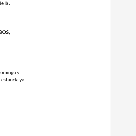
 là .
BOS,
 domingo y
 estancia ya