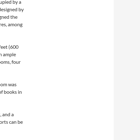
cupied by a
 designed by
gned the
ires, among
feet (600
th ample
ooms, four
room was
of books in
, and a
orts can be