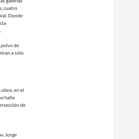
as galerías
s, cuatro
nial. Donde
sta
.
 polvo de
ntran a sólo
Lobos, en el
se halla
ersección de
v. Jorge