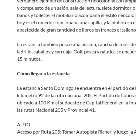
verdadero ejemplo de construcción neocolonial con ampli
y compuesto de un salón, sala de lectura, siete dormitorio
baños y toilette. El mobiliario acompaña el estilo neocolo
hoy es el comedor funcionaba una capilla, y la biblioteca e
abastecida de gran cantidad de libros en francés e italiano
La estancia también posee una piscina, cancha de tenis de
ladrillo, caballos y carruaje. Golf, pesca y náutica se encue
15 minutos.
Como llegar a la estancia
La estancia Santo Domingo se encuentra en el partido de 
kilómetro 92 de la ruta nacional 205. El Partido de Lobos 
ubicado a 100 Km al sudoeste de Capital Federal en la Int
las rutas Nacional 205 y Provincial 41.
AUTO
Acceso por Ruta 205: Tomar Autopista Richeri y luego la A