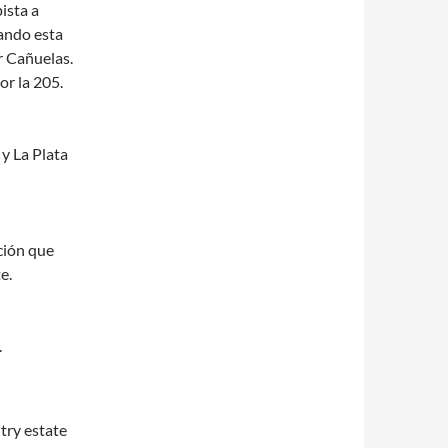
ista a
uando esta
r Cañuelas.
or la 205.
 y La Plata
ción que
e.
.
try estate