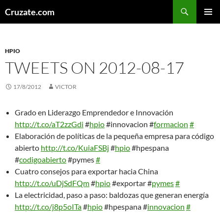
Skip
Search
Cruzate.com
to
PRIMAR
content
MENU
HPIO
TWEETS ON 2012-08-17
17/8/2012
VICTOR
Grado en Liderazgo Emprendedor e Innovación
http://t.co/aT2zzGdi
#
hpio
#innovacion #
formacion
#
Elaboración de políticas de la pequeña empresa para código
abierto
http://t.co/KuiaFSBj
#
hpio
#hpespana
#
codigoabierto
#pymes
#
Cuatro consejos para exportar hacia China
http://t.co/uDjSdFQm
#
hpio
#exportar #
pymes
#
La electricidad, paso a paso: baldozas que generan energía
http://t.co/j8p5oITa
#
hpio
#hpespana #
innovacion
#