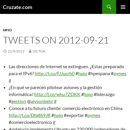
Skip
Search
Cruzate.com
to
PRIMAR
content
MENU
HPIO
TWEETS ON 2012-09-21
21/9/2012
VICTOR
Las direcciones de Internet se extinguen. ¿Estas preparado
para el IPv6?
http://t.co/FJJucrh0
#
hpio
#hpespana #
pymes
#
¿En qué se parecen pilotear aviones y la gestión
informática?
http://t.co/whu7ZDKK
#
hpio
#liderazgo
#
gestion
@
alysonbehr
#
Conoce a tu futuro cliente: comercio electrónico en China
http://t.co/Dfa8S9JR
#
hpio
#exportar #
pymes
#comercioelectronico
#
Andalucía implementa Ubuntu en 220.000 ordenadores de