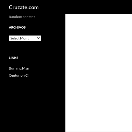
Search
Cruzate.com
Skip
Random content
to
ARCHIVOS
content
Archivos
LINKS
Burning Man
Centurion Cl