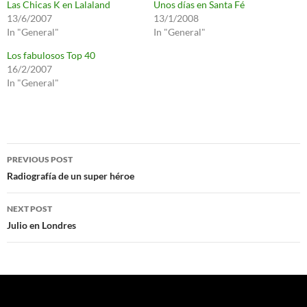
Las Chicas K en Lalaland
Unos días en Santa Fé
13/6/2007
13/1/2008
In "General"
In "General"
Los fabulosos Top 40
16/2/2007
In "General"
Post
PREVIOUS POST
navigation
Radiografía de un super héroe
NEXT POST
Julio en Londres