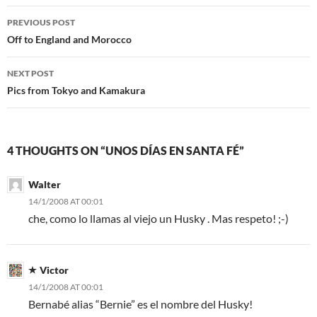
Post
PREVIOUS POST
navigation
Off to England and Morocco
NEXT POST
Pics from Tokyo and Kamakura
4 THOUGHTS ON “UNOS DÍAS EN SANTA FÉ”
Walter
14/1/2008 AT 00:01
che, como lo llamas al viejo un Husky . Mas respeto! ;-)
Victor
14/1/2008 AT 00:01
Bernabé alias “Bernie” es el nombre del Husky!