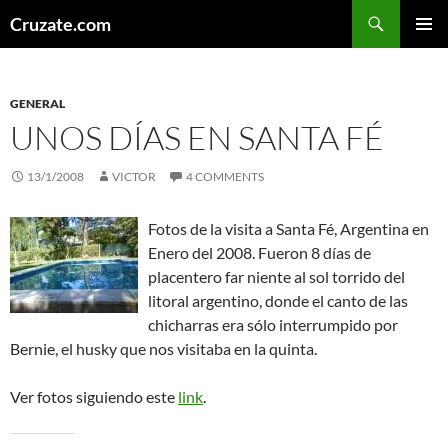
Skip
Search
Cruzate.com
to
PRIMAR
content
MENU
GENERAL
UNOS DÍAS EN SANTA FÉ
13/1/2008
VICTOR
4 COMMENTS
Fotos de la visita a Santa Fé, Argentina en
Enero del 2008. Fueron 8 días de
placentero far niente al sol torrido del
litoral argentino, donde el canto de las
chicharras era sólo interrumpido por
Bernie, el husky que nos visitaba en la quinta.
Ver fotos siguiendo este
link
.