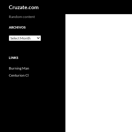
Search
Cruzate.com
Skip
Random content
to
ARCHIVOS
content
Archivos
LINKS
Burning Man
Centurion Cl