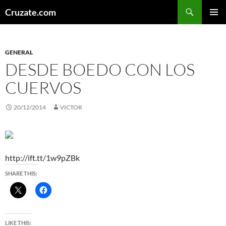
Skip
Search
Cruzate.com
to
PRIMAR
content
MENU
GENERAL
DESDE BOEDO CON LOS
CUERVOS
20/12/2014
VICTOR
http://ift.tt/1w9pZBk
SHARE THIS:
LIKE THIS: