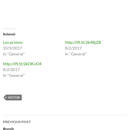
Related
Los primos
http://ift.tt/2k48jZB
10/9/2017
8/2/2017
In "General"
In "General"
http://ift.tt/2kOKvO4
8/2/2017
In "General"
VICTOR
Post
PREVIOUS POST
navigation
#nosh