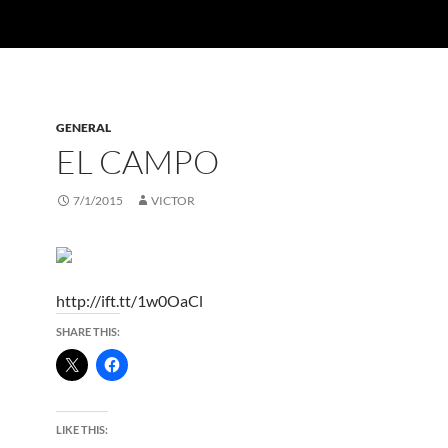
GENERAL
EL CAMPO
7/1/2015
VICTOR
http://ift.tt/1w0OaCl
SHARE THIS:
LIKE THIS: