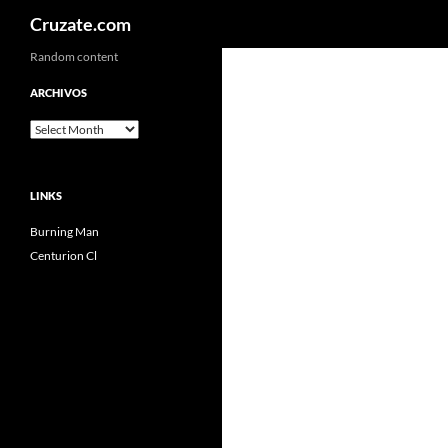
Search
Cruzate.com
Skip
Random content
to
ARCHIVOS
content
Archivos
LINKS
Burning Man
Centurion Cl