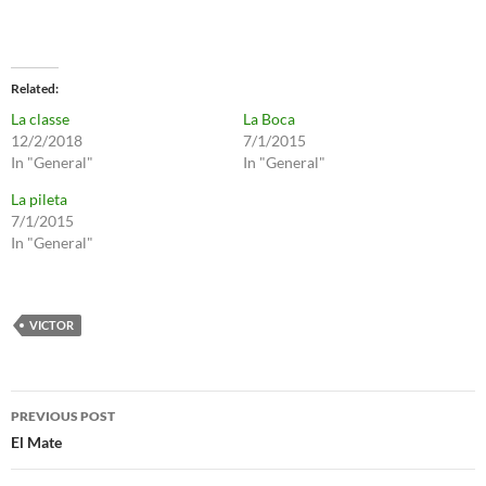
Related
La classe
La Boca
12/2/2018
7/1/2015
In "General"
In "General"
La pileta
7/1/2015
In "General"
VICTOR
Post
PREVIOUS POST
navigation
El Mate