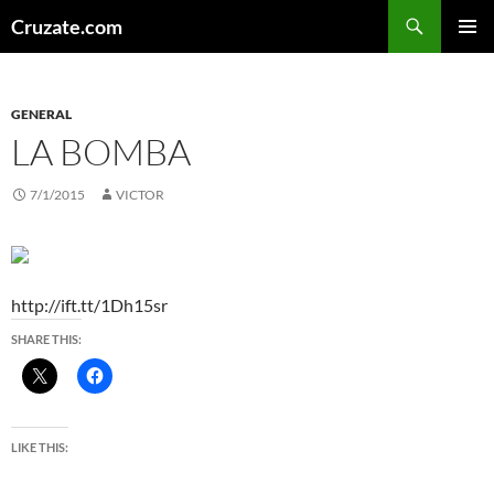
Skip
Search
Cruzate.com
to
PRIMAR
content
MENU
GENERAL
LA BOMBA
7/1/2015
VICTOR
http://ift.tt/1Dh15sr
SHARE THIS:
LIKE THIS: